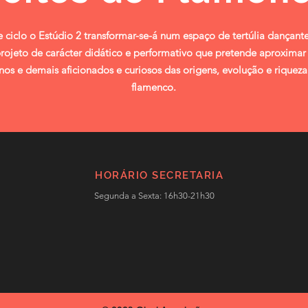
 ciclo o Estúdio 2 transformar-se-á num espaço de tertúlia dançan
rojeto de carácter didático e performativo que pretende aproximar 
nos e demais aficionados e curiosos das origens, evolução e riquez
flamenco.
HORÁRIO SECRETARIA
Segunda a Sexta: 16h30-21h30