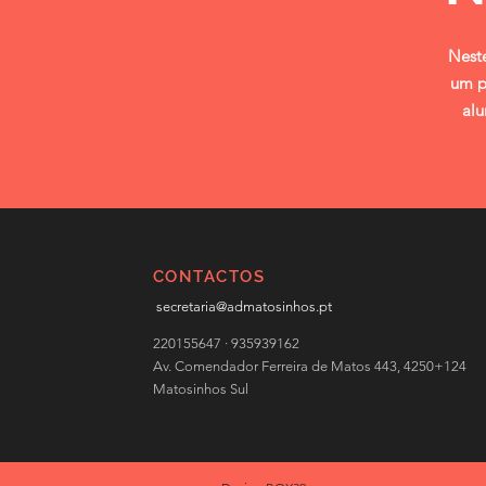
Neste
um p
alu
CONTACTOS
secretaria@admatosinhos.pt
220155647 · 935939162
Av. Comendador Ferreira de Matos 443, 4250+124
Matosinhos Sul